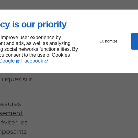
ins
cy is our priority
 improve user experience by
our :
Customize
nt and ads, as well as analyzing
ng social networks functionalities. By
ons
you consent to the use of Cookies
Google
Facebook
.
auliques sur
mesures
usement
éviter les
omposants