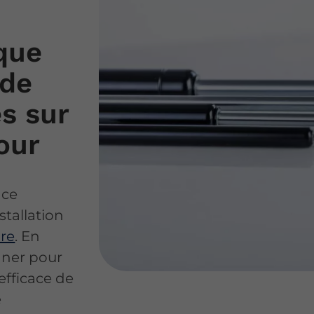
que
 de
s sur
our
nce
stallation
ure
. En
gner pour
 efficace de
e