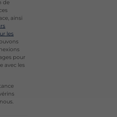
n de
nces
ce, ainsi
urs
r les
pouvons
nnexions
glages pour
e avec les
stance
vérins
-nous.