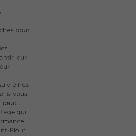
s
nches pour
les
antir leur
leur
uivre nos
er si vous
a peut
ntage qui
formance
nt-Flour.