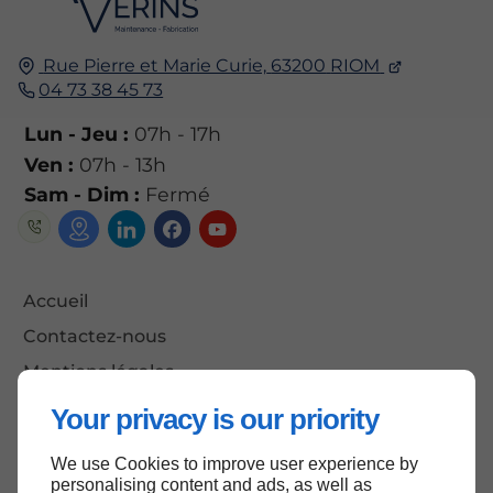
Rue Pierre et Marie Curie,
63200
RIOM
04 73 38 45 73
Lun - Jeu :
07h - 17h
Ven :
07h - 13h
Sam - Dim :
Fermé
Accueil
Contactez-nous
Mentions légales
Plan du site
Your privacy is our priority
We use Cookies to improve user experience by
personalising content and ads, as well as
Haut de page